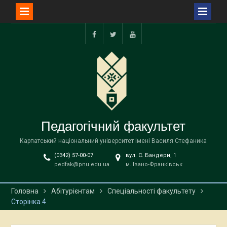
Перейти
до
Facebook
Twitter
YouTube
вмісту
Педагогічний факультет
Карпатський національний університет імені Василя Стефаника
(0342) 57-00-07
вул. С. Бандери, 1
pedfak@pnu.edu.ua
м. Івано-Франківськ
Головна
Абітурієнтам
Спеціальності факультету
Сторінка 4